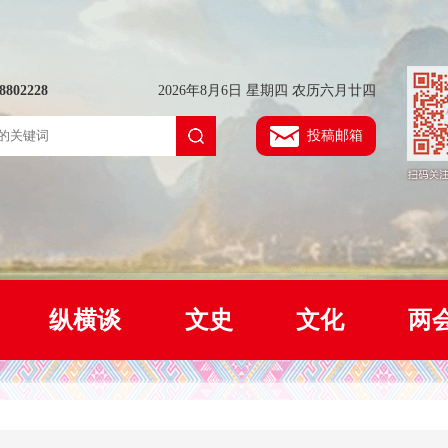
802228
2026年8月6日 星期四 农历六月廿四
投稿邮箱
纵横谈
文史
文化
两