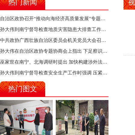
热门新闻
自治区政协召开“推动向海经济高质量发展”专题调研座谈会 钱学明出席并讲话
孙大伟到南宁督导检查地质灾害隐患大排查工作时强调 筑牢地质灾害安全防线 全力保障人民群众生命财产安全
中共政协广西壮族自治区委员会机关党员大会召开 选举产生新一届机关党委、机关纪委
孙大伟在自治区政协专题协商会上指出 下足察识谋督之功 恪尽服务大局之责 助推有色金属、关键金属产业高质量发展
巫家世在南宁、北海调研时提出 加快构建涉外法律供给集群 护航向海经济高质量发展
孙大伟到南宁督导检查安全生产工作时强调 压紧压实责任 狠抓隐患整治 坚决筑牢安全生产防线
热门图文