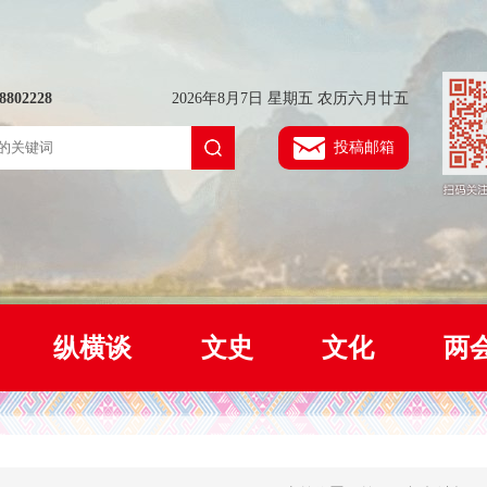
802228
2026年8月7日 星期五 农历六月廿五
投稿邮箱
纵横谈
文史
文化
两