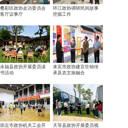
叠彩区政协走访委员会
环江政协调研民间故事
客厅议事厅
挖掘工作
永福县政协开展委员读
来宾市政协建言壮锦传
书活动
承及农文旅融合
崇左市政协机关工会开
天等县政协开展委员视