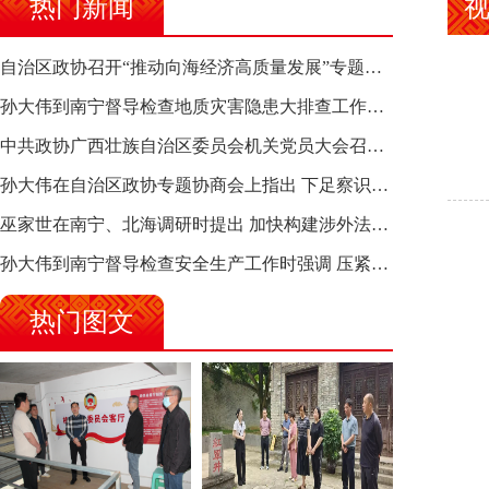
热门新闻
自治区政协召开“推动向海经济高质量发展”专题调研座谈会 钱学明出席并讲话
孙大伟到南宁督导检查地质灾害隐患大排查工作时强调 筑牢地质灾害安全防线 全力保障人民群众生命财产安全
中共政协广西壮族自治区委员会机关党员大会召开 选举产生新一届机关党委、机关纪委
孙大伟在自治区政协专题协商会上指出 下足察识谋督之功 恪尽服务大局之责 助推有色金属、关键金属产业高质量发展
巫家世在南宁、北海调研时提出 加快构建涉外法律供给集群 护航向海经济高质量发展
孙大伟到南宁督导检查安全生产工作时强调 压紧压实责任 狠抓隐患整治 坚决筑牢安全生产防线
热门图文