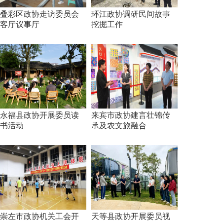
叠彩区政协走访委员会
环江政协调研民间故事
客厅议事厅
挖掘工作
永福县政协开展委员读
来宾市政协建言壮锦传
书活动
承及农文旅融合
崇左市政协机关工会开
天等县政协开展委员视