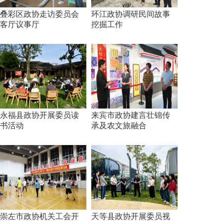
叠彩区政协走访委员会
环江政协调研民间故事
客厅议事厅
挖掘工作
永福县政协开展委员读
来宾市政协建言壮锦传
书活动
承及农文旅融合
崇左市政协机关工会开
天等县政协开展委员视