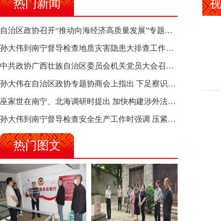
热门新闻
自治区政协召开“推动向海经济高质量发展”专题调研座谈会 钱学明出席并讲话
孙大伟到南宁督导检查地质灾害隐患大排查工作时强调 筑牢地质灾害安全防线 全力保障人民群众生命财产安全
中共政协广西壮族自治区委员会机关党员大会召开 选举产生新一届机关党委、机关纪委
孙大伟在自治区政协专题协商会上指出 下足察识谋督之功 恪尽服务大局之责 助推有色金属、关键金属产业高质量发展
巫家世在南宁、北海调研时提出 加快构建涉外法律供给集群 护航向海经济高质量发展
孙大伟到南宁督导检查安全生产工作时强调 压紧压实责任 狠抓隐患整治 坚决筑牢安全生产防线
热门图文