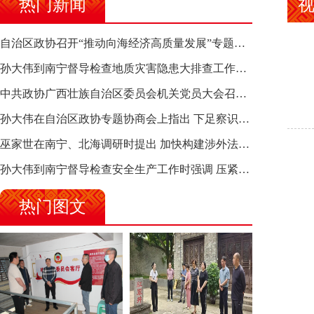
热门新闻
自治区政协召开“推动向海经济高质量发展”专题调研座谈会 钱学明出席并讲话
孙大伟到南宁督导检查地质灾害隐患大排查工作时强调 筑牢地质灾害安全防线 全力保障人民群众生命财产安全
中共政协广西壮族自治区委员会机关党员大会召开 选举产生新一届机关党委、机关纪委
孙大伟在自治区政协专题协商会上指出 下足察识谋督之功 恪尽服务大局之责 助推有色金属、关键金属产业高质量发展
巫家世在南宁、北海调研时提出 加快构建涉外法律供给集群 护航向海经济高质量发展
孙大伟到南宁督导检查安全生产工作时强调 压紧压实责任 狠抓隐患整治 坚决筑牢安全生产防线
热门图文