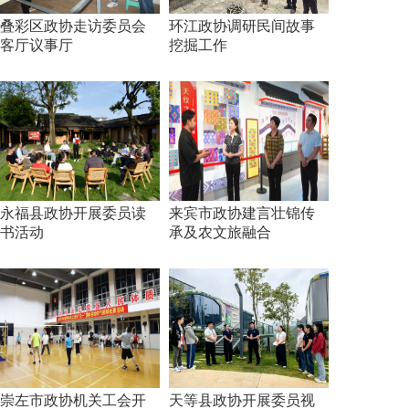
叠彩区政协走访委员会
环江政协调研民间故事
客厅议事厅
挖掘工作
永福县政协开展委员读
来宾市政协建言壮锦传
书活动
承及农文旅融合
崇左市政协机关工会开
天等县政协开展委员视