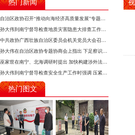
热门新闻
自治区政协召开“推动向海经济高质量发展”专题调研座谈会 钱学明出席并讲话
孙大伟到南宁督导检查地质灾害隐患大排查工作时强调 筑牢地质灾害安全防线 全力保障人民群众生命财产安全
中共政协广西壮族自治区委员会机关党员大会召开 选举产生新一届机关党委、机关纪委
孙大伟在自治区政协专题协商会上指出 下足察识谋督之功 恪尽服务大局之责 助推有色金属、关键金属产业高质量发展
巫家世在南宁、北海调研时提出 加快构建涉外法律供给集群 护航向海经济高质量发展
孙大伟到南宁督导检查安全生产工作时强调 压紧压实责任 狠抓隐患整治 坚决筑牢安全生产防线
热门图文