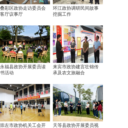
叠彩区政协走访委员会
环江政协调研民间故事
客厅议事厅
挖掘工作
永福县政协开展委员读
来宾市政协建言壮锦传
书活动
承及农文旅融合
崇左市政协机关工会开
天等县政协开展委员视