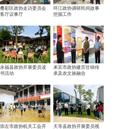
叠彩区政协走访委员会
环江政协调研民间故事
客厅议事厅
挖掘工作
永福县政协开展委员读
来宾市政协建言壮锦传
书活动
承及农文旅融合
崇左市政协机关工会开
天等县政协开展委员视