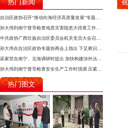
热门新闻
自治区政协召开“推动向海经济高质量发展”专题调研座谈会 钱学明出席并讲话
孙大伟到南宁督导检查地质灾害隐患大排查工作时强调 筑牢地质灾害安全防线 全力保障人民群众生命财产安全
中共政协广西壮族自治区委员会机关党员大会召开 选举产生新一届机关党委、机关纪委
孙大伟在自治区政协专题协商会上指出 下足察识谋督之功 恪尽服务大局之责 助推有色金属、关键金属产业高质量发展
巫家世在南宁、北海调研时提出 加快构建涉外法律供给集群 护航向海经济高质量发展
孙大伟到南宁督导检查安全生产工作时强调 压紧压实责任 狠抓隐患整治 坚决筑牢安全生产防线
热门图文