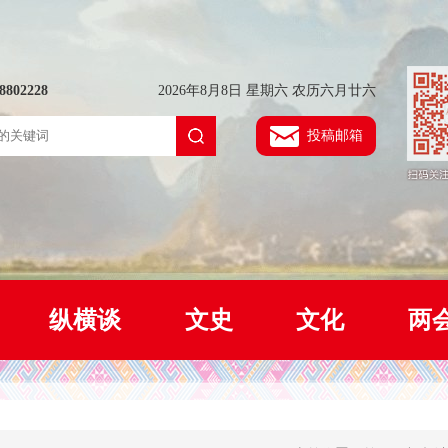
802228
2026年8月8日 星期六 农历六月廿六
投稿邮箱
纵横谈
文史
文化
两