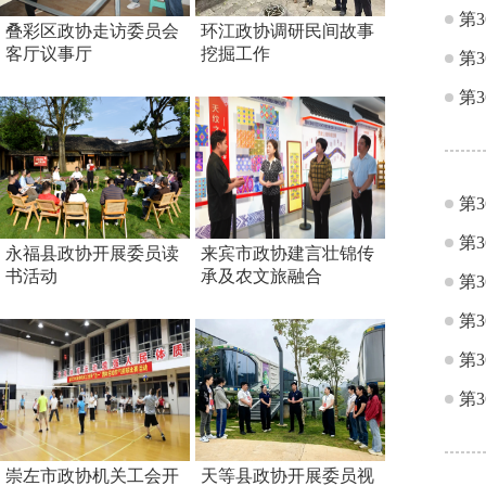
第
叠彩区政协走访委员会
环江政协调研民间故事
客厅议事厅
挖掘工作
第
第
第
第
永福县政协开展委员读
来宾市政协建言壮锦传
书活动
承及农文旅融合
第
第
第
第
崇左市政协机关工会开
天等县政协开展委员视