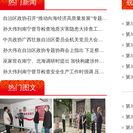
热门新闻
自治区政协召开“推动向海经济高质量发展”专题调研座谈会 钱学明出席并讲话
第
孙大伟到南宁督导检查地质灾害隐患大排查工作时强调 筑牢地质灾害安全防线 全力保障人民群众生命财产安全
第
中共政协广西壮族自治区委员会机关党员大会召开 选举产生新一届机关党委、机关纪委
第
孙大伟在自治区政协专题协商会上指出 下足察识谋督之功 恪尽服务大局之责 助推有色金属、关键金属产业高质量发展
第
巫家世在南宁、北海调研时提出 加快构建涉外法律供给集群 护航向海经济高质量发展
第
孙大伟到南宁督导检查安全生产工作时强调 压紧压实责任 狠抓隐患整治 坚决筑牢安全生产防线
第
热门图文
第
第
第