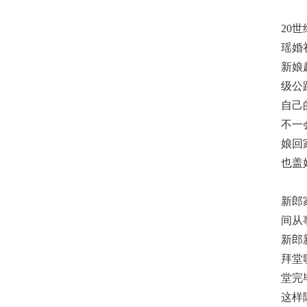
20
瑶婚
新娘
级公
自己
不一
娘回
也盖
新郎
间从
新郎
拜堂
堂完
这样