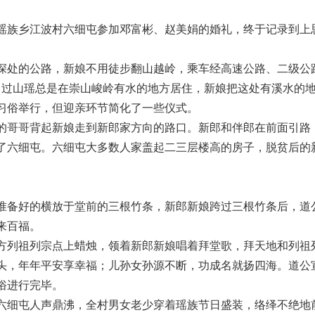
县南屏瑶族乡江波村六细屯参加邓富彬、赵美娟的婚礼，终于记录到上
深处的公路，新娘不用徒步翻山越岭，乘车经高速公路、二级公
。过山瑶总是在崇山峻岭有水的地方居住，新娘把这处有溪水的
习俗举行，但迎亲环节简化了一些仪式。
的哥哥背起新娘走到新郎家方向的路口。新郎和伴郎在前面引路
了六细屯。六细屯大多数人家盖起二三层楼高的房子，脱贫后的
准备好的横放于堂前的三根竹条，新郎新娘跨过三根竹条后，道
来百福。
方列祖列宗点上蜡烛，领着新郎新娘唱着拜堂歌，拜天地和列祖
头，年年平安享幸福；儿孙女孙源不断，功成名就扬四海。道公
俗进行完毕。
六细屯人声鼎沸，全村男女老少穿着瑶族节日盛装，络绎不绝地