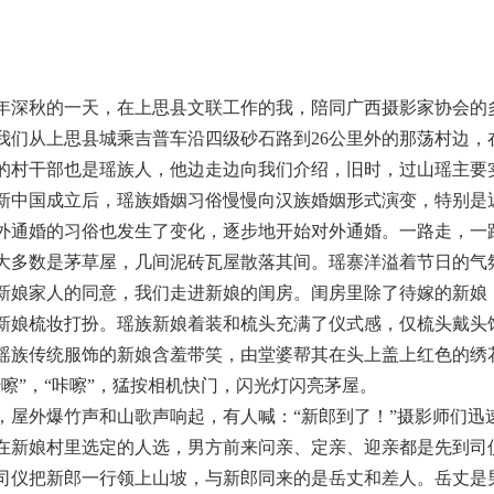
88年深秋的一天，在上思县文联工作的我，陪同广西摄影家协会
我们从上思县城乘吉普车沿四级砂石路到26公里外的那荡村边
的村干部也是瑶族人，他边走边向我们介绍，旧时，过山瑶主要
新中国成立后，瑶族婚姻习俗慢慢向汉族婚姻形式演变，特别是
外通婚的习俗也发生了变化，逐步地开始对外通婚。一路走，一
大多数是茅草屋，几间泥砖瓦屋散落其间。瑶寨洋溢着节日的气
新娘家人的同意，我们走进新娘的闺房。闺房里除了待嫁的新娘
新娘梳妆打扮。瑶族新娘着装和梳头充满了仪式感，仅梳头戴头
瑶族传统服饰的新娘含羞带笑，由堂婆帮其在头上盖上红色的绣
咔嚓”，“咔嚓”，猛按相机快门，闪光灯闪亮茅屋。
，屋外爆竹声和山歌声响起，有人喊：“新郎到了！”摄影师们
在新娘村里选定的人选，男方前来问亲、定亲、迎亲都是先到司
司仪把新郎一行领上山坡，与新郎同来的是岳丈和差人。岳丈是