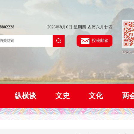
802228
2026年8月6日 星期四 农历六月廿四
投稿邮箱
纵横谈
文史
文化
两