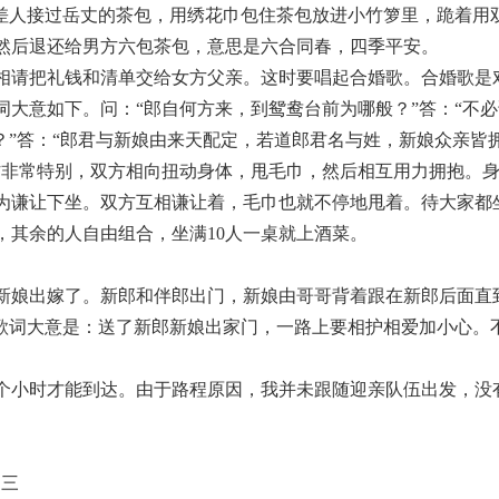
方差人接过岳丈的茶包，用绣花巾包住茶包放进小竹箩里，跪着用
然后退还给男方六包茶包，意思是六合同春，四季平安。
相请把礼钱和清单交给女方父亲。这时要唱起合婚歌。合婚歌是
大意如下。问：“郎自何方来，到鸳鸯台前为哪般？”答：“不
？”答：“郎君与新娘由来天配定，若道郎君名与姓，新娘众亲皆
作非常特别，双方相向扭动身体，甩毛巾，然后相互用力拥抱。
为谦让下坐。双方互相谦让着，毛巾也就不停地甩着。待大家都
，其余的人自由组合，坐满10人一桌就上酒菜。
新娘出嫁了。新郎和伴郎出门，新娘由哥哥背着跟在新郎后面直
。歌词大意是：送了新郎新娘出家门，一路上要相护相爱加小心。
。
五个小时才能到达。由于路程原因，我并未跟随迎亲队伍出发，没
三