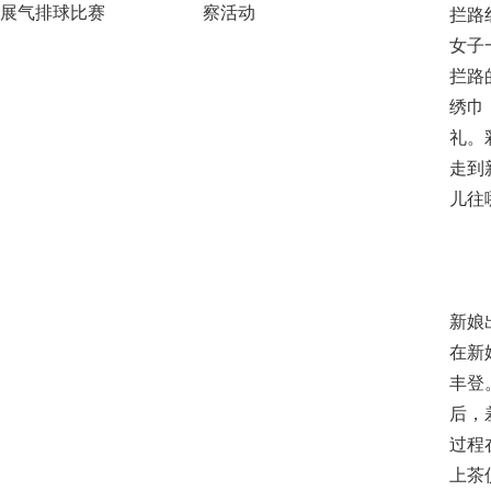
展气排球比赛
察活动
拦路
女子
拦路
绣巾
礼。
走到
儿往
新娘
在新
丰登
后，
过程
上茶