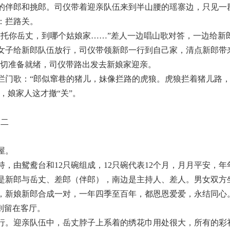
的伴郎和挑郎。司仪带着迎亲队伍来到半山腰的瑶寨边，只见一
：拦路关。
托你岳丈，到哪个姑娘家……”差人一边唱山歌对答，一边给新郎
女子给新郎队伍放行，司仪带领新郎一行到自己家，清点新郎带
。一切准备就绪，司仪带路出发去新娘家迎亲。
拦门歌：“郎似窜巷的猪儿，妹像拦路的虎狼。虎狼拦着猪儿路
，娘家人这才撤“关”。
二
屋。
，由鸳鸯台和12只碗组成，12只碗代表12个月，月月平安，年
是新郎与岳丈、差郎（伴郎），南边是主持人、差人。男女双方
，新娘新郎合成一对，一年四季至百年，都恩恩爱爱，永结同心
则留在客厅。
行。迎亲队伍中，岳丈脖子上系着的绣花巾用处很大，所有的彩