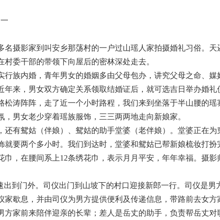
一
的多名摄影家到叫安乡那荡村的一户过山瑶人家拍摄婚礼习俗。天
，在村委干部的带领下向屋后的密林深处走去。
实行族内婚，青年男女的婚姻多由父母包办，讲究父母之命、媒
近年来，男女双方确定关系领取结婚证后，就可选吉日举办婚礼
路松涛阵阵，走了近一个小时路程，我们来到坐落于半山腰的瑶
氛，男女老少穿着瑶族服饰，三三两两地走向新娘家。
，还有鸳姑（伴娘）、鸳姑的助手堂婆（老伴娘）。堂婆正在为
饰就要两个多小时。我们到达时，堂婆和鸳姑已帮新娘梳妆打扮
花巾，在腰间系上12条绣花巾，表示月月平安，年年幸福。摄影
迅速出到门外。司仪出门到山坡下的村口迎接新郎一行。司仪是男
仪家歇息，并由司仪为男方提供便利及传递信息，带路前去女方
男方家前来陪伴迎亲的长辈；差人是岳丈的助手，负责帮岳丈对