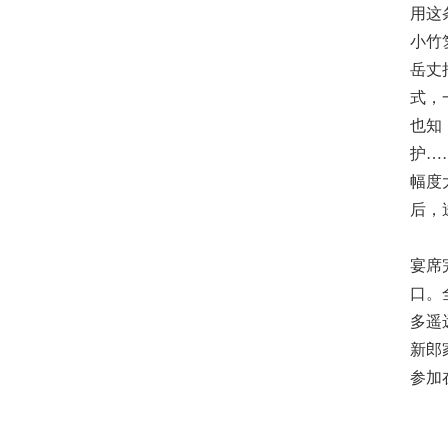
用这
小竹
岳丈
式，
也知
护…
幅度
后，
宴席
口。
多遥
新郎
参加