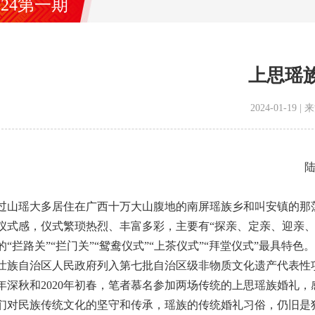
024第一期
上思瑶
2024-01-19
过山瑶大多居住在广西十万大山腹地的南屏瑶族乡和叫安镇的那荡
仪式感，仪式繁琐热烈、丰富多彩，主要有“探亲、定亲、迎亲
的“拦路关”“拦门关”“鸳鸯仪式”“上茶仪式”“拜堂仪式”最具特
壮族自治区人民政府列入第七批自治区级非物质文化遗产代表性
88年深秋和2020年初春，笔者慕名参加两场传统的上思瑶族婚
们对民族传统文化的坚守和传承，瑶族的传统婚礼习俗，仍旧是