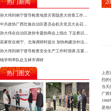
热门新闻
2
孙大伟到南宁督导检查地质灾害隐患大排查工作时强调 筑牢地质灾害安全防线 全力保障人民群众生命财产安全
中共政协广西壮族自治区委员会机关党员大会召开 选举产生新一届机关党委、机关纪委
孙大伟在自治区政协专题协商会上指出 下足察识谋督之功 恪尽服务大局之责 助推有色金属、关键金属产业高质量发展
巫家世在南宁、北海调研时提出 加快构建涉外法律供给集群 护航向海经济高质量发展
孙大伟到南宁督导检查安全生产工作时强调 压紧压实责任 狠抓隐患整治 坚决筑牢安全生产防线
钱学明率队赴玉林市调研
热门图文
上思
烈的
当天
广西
19
是他