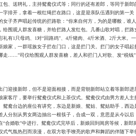
红包、送聘礼，主持鸳鸯仪式等；同行的还有差郎，等同于新郎
一字排开，拿着一根红绳拦在路口，这是迎亲队伍遇到的第一关
的女子齐声唱起传统的拦路歌：“你来自何方，为的是哪般，谁人
，给围观人群发喜糖，并给拦路人发红包。几番山歌对唱，拦路
彩礼有1只母鸡、1对“回路鸡”、4斤猪肉、4斤米酒、2斤大米
新娘家，一群瑶族女子拦在门口，这是拦门关。拦门的女子唱起
哪走……”司仪给围观人群发喜糖，差人和拦门人对歌、发“税钱”
出门迎接新郎，但不是迎面相接，而是背朝新郎站立着等新郎进
娘家客厅，要举行鸳鸯仪式和上茶仪式。鸳鸯仪式由男方差人主持
。鸳鸯台边的座位有讲究，东边是新娘、鸳姑、鸳姑助手，西边
差人分别从男女两边抽出一根筷子，合成一双，意思是从今以后
在“合婚歌”中进行。鸳鸯仪式完毕后，新娘回到闺房等候，新郎
仪式气氛热烈而浪漫，在双方歌手嘹亮的歌声和舞蹈的伴随下举