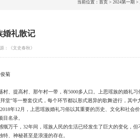
当前位置：首页 > 2024第一期 >
族婚礼散记
 | 来源：《文史春秋》
陆俊菊
村、提高村、那午村一带，有5000多人口。上思瑶族的婚礼习
、拜堂”等一整套仪式，每个环节都以形式迥异的歌舞进行，其中
色。2018年12月，上思瑶族婚礼习俗以其重要的历史、文化和社会
项目名录。
礼，感慨万千，32年间，瑶族人民的生活已经发生了巨大的变化，但
独特、神秘甚至是浪漫的存在。