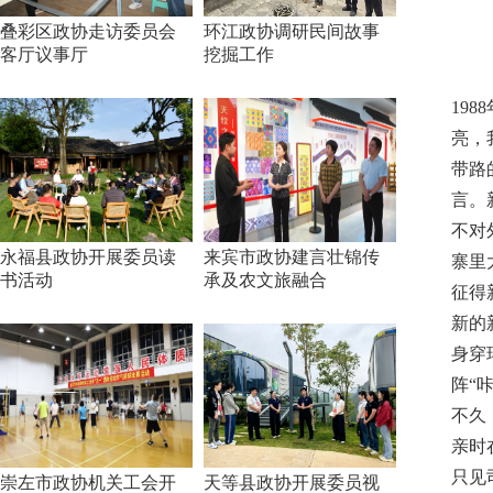
叠彩区政协走访委员会
环江政协调研民间故事
客厅议事厅
挖掘工作
19
亮，
带路
言。
不对
永福县政协开展委员读
来宾市政协建言壮锦传
寨里
书活动
承及农文旅融合
征得
新的
身穿
阵“
不久
亲时
只见
崇左市政协机关工会开
天等县政协开展委员视