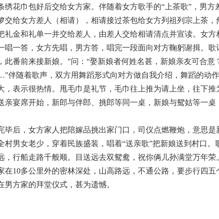
条绣花巾包好后交给女方家。伴随着女方歌手的“上茶歌”，男
箩交给女方差人（相请），相请接过茶包给女方列祖列宗上茶，
把礼金和礼单一并交给差人，由差人交给相请清点并宣读。女方
一唱一答，女方先唱，男方答，唱完一段面向对方鞠躬谢揖。歌词
，此番前来接新娘。”问：“娶新娘者何姓名甚，新娘亲友可合意
…”伴随着歌声，双方用舞蹈形式向对方做自我介绍，舞蹈的动
大，表示很热情。甩毛巾是礼节，毛巾往上推为请上坐，往下推
送亲宴席开始，新郎与伴郎、挑郎等同一桌，新娘与鸳姑等一桌
完毕后，女方家人把陪嫁品挑出家门口，司仪点燃鞭炮，意思是
全村男女老少，穿着民族盛装，唱着“送亲歌”把新娘送到村口
远，行船走路千般顺。目送远去双鸳鸯，祝你俩儿孙满堂万年荣
家在10多公里外的密林深处，山高路远，不通公路，要步行四
在男方家的拜堂仪式，甚为遗憾。