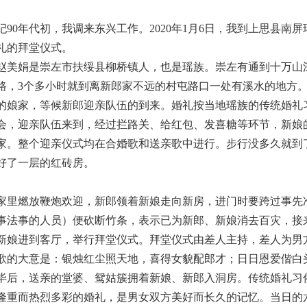
世纪90年代初，我调来东兴工作。2020年1月6日，我到上思
礼的拜堂仪式。
赵美娟是崇左市扶绥县柳桥镇人，也是瑶族。崇左有通到十万山
路，3个多小时就到离新郎家不远的村屯路口一处有溪水的地方
的娘家，等候新郎迎亲队伍的到来。婚礼按当地瑶族的传统婚礼
会，迎亲队伍来到，经过拦路关、给红包、发喜糖等环节，新娘
家。整个迎亲仪式均在合婚歌和送亲歌中进行。步行没多久就到
好了一层的红砖房。
家里燃放鞭炮欢迎，新郎领着新娘走向新房，进门时要跨过事先
事法事的人员）便砍断竹条，表示已为新郎、新娘消去百灾，接
新娘进到客厅，举行拜堂仪式。拜堂仪式由差人主持，差人为男
歌的大意是：银烛红尘照天地，喜得女貌配郎才；日日恩爱偕白
毕后，送亲的堂婆、鸳姑簇拥着新娘、新郎入洞房。传统婚礼习
隆重而热烈多彩的婚礼，是男女双方美好而长久的记忆。当日的