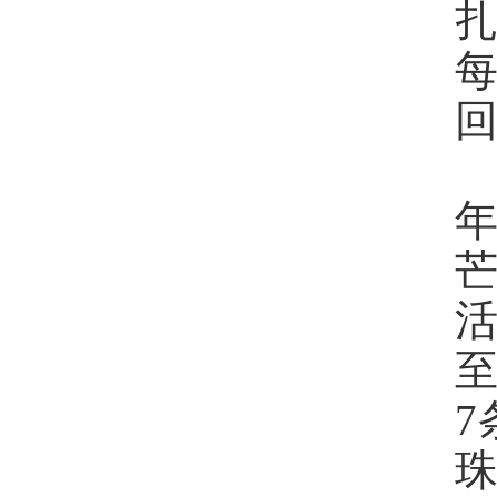
芒
活
珠