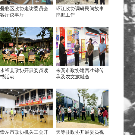
叠彩区政协走访委员会
环江政协调研民间故事
客厅议事厅
挖掘工作
永福县政协开展委员读
来宾市政协建言壮锦传
书活动
承及农文旅融合
崇左市政协机关工会开
天等县政协开展委员视