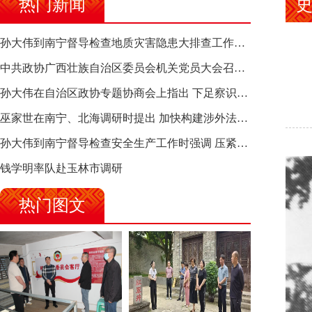
热门新闻
孙大伟到南宁督导检查地质灾害隐患大排查工作时强调 筑牢地质灾害安全防线 全力保障人民群众生命财产安全
中共政协广西壮族自治区委员会机关党员大会召开 选举产生新一届机关党委、机关纪委
孙大伟在自治区政协专题协商会上指出 下足察识谋督之功 恪尽服务大局之责 助推有色金属、关键金属产业高质量发展
巫家世在南宁、北海调研时提出 加快构建涉外法律供给集群 护航向海经济高质量发展
孙大伟到南宁督导检查安全生产工作时强调 压紧压实责任 狠抓隐患整治 坚决筑牢安全生产防线
钱学明率队赴玉林市调研
热门图文