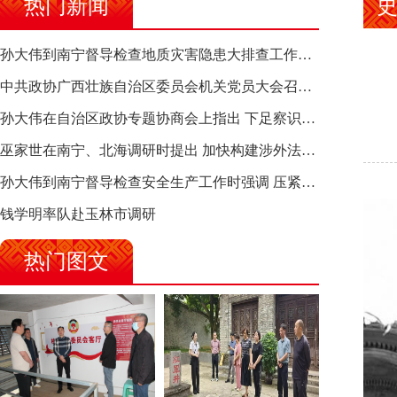
热门新闻
孙大伟到南宁督导检查地质灾害隐患大排查工作时强调 筑牢地质灾害安全防线 全力保障人民群众生命财产安全
中共政协广西壮族自治区委员会机关党员大会召开 选举产生新一届机关党委、机关纪委
孙大伟在自治区政协专题协商会上指出 下足察识谋督之功 恪尽服务大局之责 助推有色金属、关键金属产业高质量发展
巫家世在南宁、北海调研时提出 加快构建涉外法律供给集群 护航向海经济高质量发展
孙大伟到南宁督导检查安全生产工作时强调 压紧压实责任 狠抓隐患整治 坚决筑牢安全生产防线
钱学明率队赴玉林市调研
热门图文