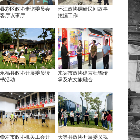
叠彩区政协走访委员会
环江政协调研民间故事
客厅议事厅
挖掘工作
永福县政协开展委员读
来宾市政协建言壮锦传
书活动
承及农文旅融合
崇左市政协机关工会开
天等县政协开展委员视