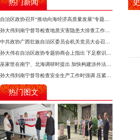
热门新闻
自治区政协召开“推动向海经济高质量发展”专题调研座谈会 钱学明出席并讲话
孙大伟到南宁督导检查地质灾害隐患大排查工作时强调 筑牢地质灾害安全防线 全力保障人民群众生命财产安全
中共政协广西壮族自治区委员会机关党员大会召开 选举产生新一届机关党委、机关纪委
孙大伟在自治区政协专题协商会上指出 下足察识谋督之功 恪尽服务大局之责 助推有色金属、关键金属产业高质量发展
巫家世在南宁、北海调研时提出 加快构建涉外法律供给集群 护航向海经济高质量发展
孙大伟到南宁督导检查安全生产工作时强调 压紧压实责任 狠抓隐患整治 坚决筑牢安全生产防线
热门图文