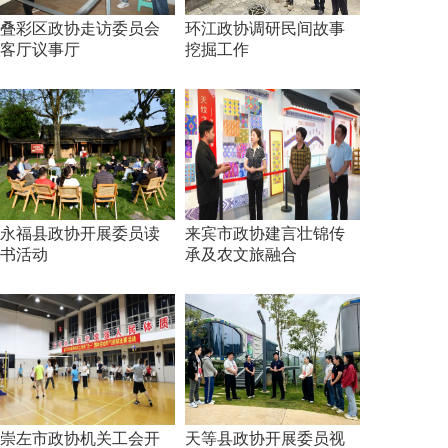
叠彩区政协走访委员会
环江政协调研民间故事
客厅议事厅
挖掘工作
永福县政协开展委员读
来宾市政协建言壮锦传
书活动
承及农文旅融合
崇左市政协机关工会开
天等县政协开展委员视