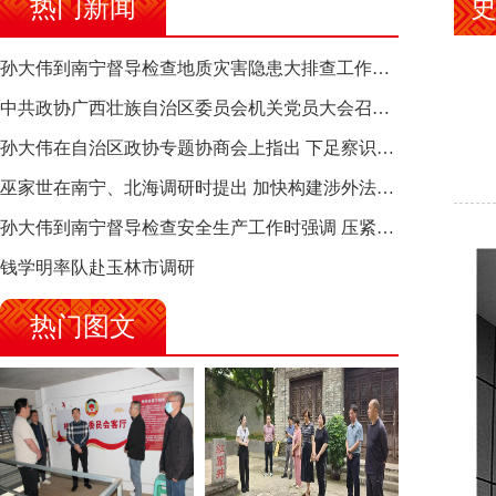
热门新闻
孙大伟到南宁督导检查地质灾害隐患大排查工作时强调 筑牢地质灾害安全防线 全力保障人民群众生命财产安全
中共政协广西壮族自治区委员会机关党员大会召开 选举产生新一届机关党委、机关纪委
孙大伟在自治区政协专题协商会上指出 下足察识谋督之功 恪尽服务大局之责 助推有色金属、关键金属产业高质量发展
巫家世在南宁、北海调研时提出 加快构建涉外法律供给集群 护航向海经济高质量发展
孙大伟到南宁督导检查安全生产工作时强调 压紧压实责任 狠抓隐患整治 坚决筑牢安全生产防线
钱学明率队赴玉林市调研
热门图文