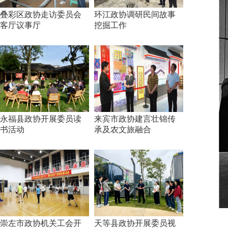
叠彩区政协走访委员会
环江政协调研民间故事
客厅议事厅
挖掘工作
永福县政协开展委员读
来宾市政协建言壮锦传
书活动
承及农文旅融合
崇左市政协机关工会开
天等县政协开展委员视