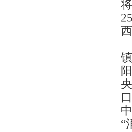
将
央
“