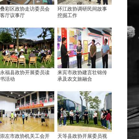
叠彩区政协走访委员会
环江政协调研民间故事
客厅议事厅
挖掘工作
永福县政协开展委员读
来宾市政协建言壮锦传
书活动
承及农文旅融合
崇左市政协机关工会开
天等县政协开展委员视