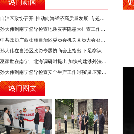
热门新闻
自治区政协召开“推动向海经济高质量发展”专题调研座谈会 钱学明出席并讲话
孙大伟到南宁督导检查地质灾害隐患大排查工作时强调 筑牢地质灾害安全防线 全力保障人民群众生命财产安全
中共政协广西壮族自治区委员会机关党员大会召开 选举产生新一届机关党委、机关纪委
孙大伟在自治区政协专题协商会上指出 下足察识谋督之功 恪尽服务大局之责 助推有色金属、关键金属产业高质量发展
巫家世在南宁、北海调研时提出 加快构建涉外法律供给集群 护航向海经济高质量发展
孙大伟到南宁督导检查安全生产工作时强调 压紧压实责任 狠抓隐患整治 坚决筑牢安全生产防线
热门图文