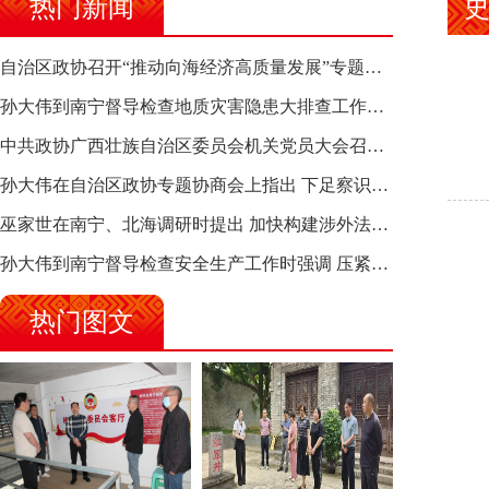
热门新闻
自治区政协召开“推动向海经济高质量发展”专题调研座谈会 钱学明出席并讲话
孙大伟到南宁督导检查地质灾害隐患大排查工作时强调 筑牢地质灾害安全防线 全力保障人民群众生命财产安全
中共政协广西壮族自治区委员会机关党员大会召开 选举产生新一届机关党委、机关纪委
孙大伟在自治区政协专题协商会上指出 下足察识谋督之功 恪尽服务大局之责 助推有色金属、关键金属产业高质量发展
巫家世在南宁、北海调研时提出 加快构建涉外法律供给集群 护航向海经济高质量发展
孙大伟到南宁督导检查安全生产工作时强调 压紧压实责任 狠抓隐患整治 坚决筑牢安全生产防线
热门图文