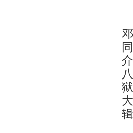
邓
介
狱
大