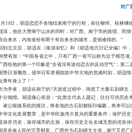
对广
1月19日，胡适恋恋不舍地结束南宁的行程，前往柳州、桂林
颇深，他在大赞南宁山水的同时，对广西、南宁市的政绩、民情
有自来水，内地省份有两个有自来水的城市，是很难得的。”
回到北京后，胡适在《南游杂忆》和《胡适地方日记全编》中
称赞有加：
“中国各省之中，只有广西一省可以称为近于模范省
广西给他的第一个印象是“全省没有迷信恋古的反动空气”；第
国势日渐颓危，侵华日军虎视眈眈中华大地的危难时刻，胡适情
化青年身上了！”
作为学者，胡适在南宁的
7天游览过程中，阅览了大量石刻碑文
十分惋惜。胡适痛心疾首：“此类古代名人题记，往往可供历史
）诸公能做系统的搜访，将各地的古石刻都拓印编纂，将来可以
中华文化发展繁荣，是中华民族伟大复兴的重要条件；保护历史
是保存历史，保存城市的文脉，保存历史文化名城无形的优良传
都是各族人民的宝贵财富。广西作为石刻碑文大省，南宁又是广