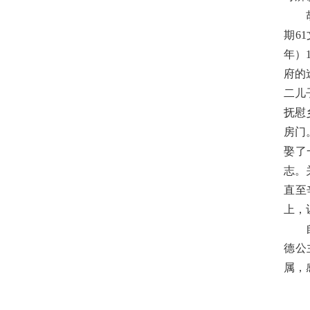
期6
年）
府的
二儿
抚慰
房门
娶了
志。
直至
上，
德公
属，