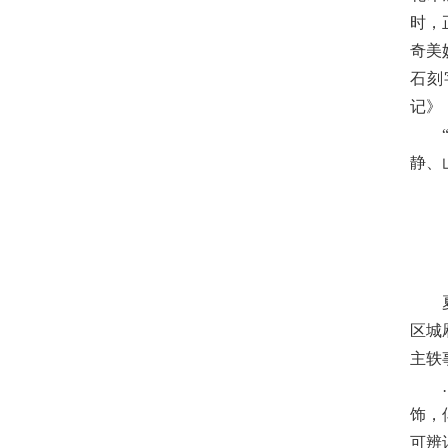
时，
奇美
石刻
记》
静、
区城
主轶
饰，
可辨