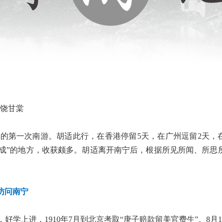
 饶甘棠
他的第一次南游。胡适此行，在香港停留5天，在广州逗留2天，
去成”的地方，收获颇多。胡适离开南宁后，根据所见所闻、所思
访问南宁
，好学上进，1910年7月到北京考取“庚子赔款留美官费生”。8月