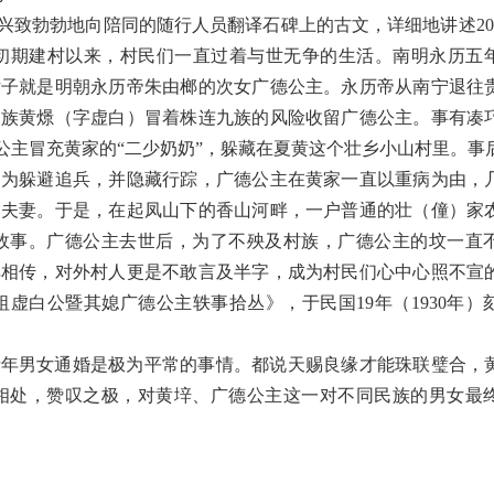
兴致勃勃地向陪同的随行人员翻译石碑上的古文，详细地讲述
2
初期建村以来，村民们一直过着与世无争的生活。南明永历五年（
个女子就是明朝永历帝朱由榔的次女广德公主。永历帝从南宁退往
望族黄燝（字虚白）冒着株连九族的风险收留广德公主。事有凑
公主冒充黄家的“二少奶奶”，躲藏在夏黄这个壮乡小山村里。事
。为躲避追兵，并隐藏行踪，广德公主在黄家一直以重病为由，
的夫妻。于是，在起凤山下的香山河畔，一户普通的壮（僮）家
故事。广德公主去世后，为了不殃及村族，广德公主的坟一直
耳相传，对外村人更是不敢言及半字，成为村民们心中心照不宣
虚白公暨其媳广德公主轶事拾丛》，于民国19年（1930年）
青年男女通婚是极为平常的事情。都说天赐良缘才能珠联璧合，
相处，赞叹之极，对黄垶、广德公主这一对不同民族的男女最