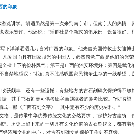
西的印象
继续游览讲学。胡适虽然是第一次来到南宁市，但南宁人的热情、
也表示赞许。他还说：“乐群社是个新式的俱乐部，设备很好。
，写下洋洋洒洒几万言对广西的印象。他先借美国传教士艾迪博
。凡爱国而具有国家眼光的中国人，必然感觉广西是他们的光荣
二是全省上下的俭朴风气；第三是广西的治安环境好；第四是武化
不自禁地感叹：“我们真不胜感叹国家民族争生存的一线希望，
，收获颇丰，还有一些遗憾：有些地方的古石刻碑文保护得不够
考据，其手书石刻更可供考证字画题跋者的参考比较。”他“盼望
编成一部《广西石刻文字》，其中定有不少的历史材料。”
文物，是传承中华优秀传统文化的必然要求，
“保护好古建筑、
统”。历史上留下来的一切具有文化价值的古石刻碑文，都有着
西经济和文化的中心，对古石刻碑文的保护工作刻不容缓。