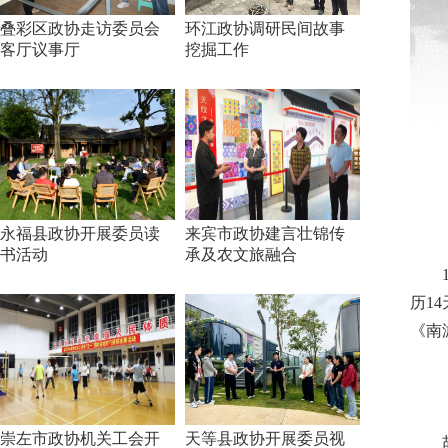
叠彩区政协走访委员会
环江政协调研民间故事
客厅议事厅
挖掘工作
永福县政协开展委员读
来宾市政协建言壮锦传
书活动
承及农文旅融合
历1
《南
崇左市政协机关工会开
天等县政协开展委员视