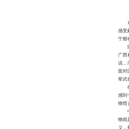
感受
宁都
广西
说，
面对
辈武
感到
物馆
物就
义，