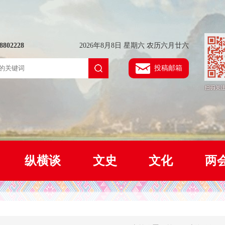
802228
2026年8月8日 星期六 农历六月廿六
投稿邮箱
纵横谈
文史
文化
两