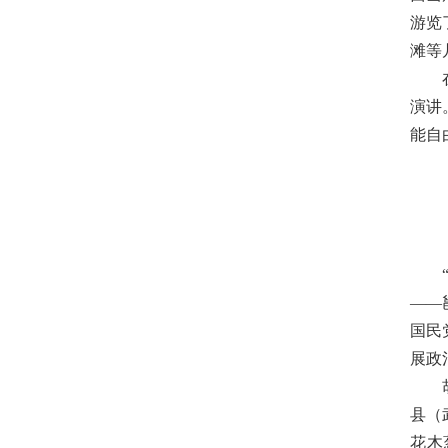
游览
滩等
演讲
能自
——
国民
展政
县（
花木