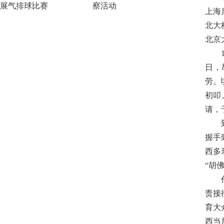
展气排球比赛
察活动
上海
北大
北京
日，
劳。
初叩
请，
握手
西多
“胡
责接
育大
西当