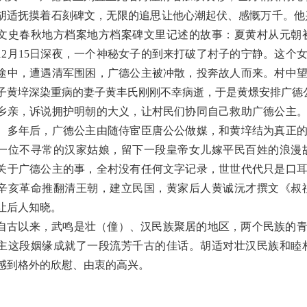
胡适抚摸着石刻碑文，无限的追思让他心潮起伏、感慨万千。他
1文史春秋地方档案地方档案碑文里记述的故事：夏黄村从元朝
12月15日深夜，一个神秘女子的到来打破了村子的宁静。这
途中，遭遇清军围困，广德公主被冲散，投奔故人而来。村中
子黄垶深染重病的妻子黄丰氏刚刚不幸病逝，于是黄燝安排广德
乡亲，诉说拥护明朝的大义，让村民们协同自己救助广德公主
。多年后，广德公主由随侍宦臣唐公公做媒，和黄垶结为真正
一位不寻常的汉家姑娘，留下一段皇帝女儿嫁平民百姓的浪漫
关于广德公主的事，全村没有任何文字记录，世世代代只是口
辛亥革命推翻清王朝，建立民国，黄家后人黄诚沅才撰文《叔祖
让后人知晓。
自古以来，武鸣是壮（僮）、汉民族聚居的地区，两个民族的
主这段姻缘成就了一段流芳千古的佳话。胡适对壮汉民族和睦
感到格外的欣慰、由衷的高兴。