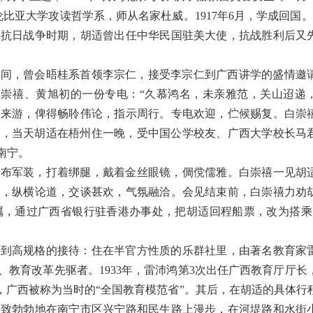
伦比亚大学攻读哲学系，师从名家杜威。1917年6月，学成回国。
。抗日战争时期，胡适曾出任中华民国驻美大使，抗战胜利后又
。
港期间，曾会晤桂系首领李宗仁，接受李宗仁到广西讲学的盛情邀请
白崇禧、黄旭初的一份专电：“久慕鸿名，未亲雅范，关山迢递
然来游，俾得畅聆伟论，指示周行。专电欢迎，伫候赐复。白崇
梧州，当天胡适在梧州住一晚，受中国公学校友、广西大学校长马
南宁。
灰布军装，打着绑腿，戴着金丝眼镜，倜傥儒雅。白崇禧一见胡
今，纵横论道，交谈甚欢，气氛融洽。会见结束前，白崇禧力劝
属，通过广西省银行驻香港办事处，把胡适回程船票，改为搭乘
受到高规格的接待：住在半官方性质的乐群社里，由著名教育家
、教育改革先驱者。
1933年，雷沛鸿第3次出任广西教育厅厅长
，广西被称为当时的“全国教育模范省”。其后，在胡适的具体行
兴致勃勃地在南宁市区兴宁路和民生路上漫步，在河堤路和水街