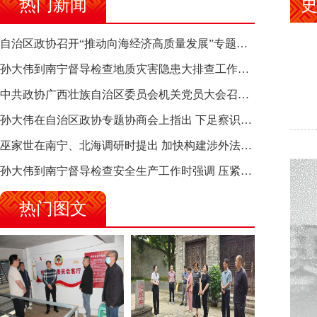
热门新闻
自治区政协召开“推动向海经济高质量发展”专题调研座谈会 钱学明出席并讲话
孙大伟到南宁督导检查地质灾害隐患大排查工作时强调 筑牢地质灾害安全防线 全力保障人民群众生命财产安全
中共政协广西壮族自治区委员会机关党员大会召开 选举产生新一届机关党委、机关纪委
孙大伟在自治区政协专题协商会上指出 下足察识谋督之功 恪尽服务大局之责 助推有色金属、关键金属产业高质量发展
巫家世在南宁、北海调研时提出 加快构建涉外法律供给集群 护航向海经济高质量发展
孙大伟到南宁督导检查安全生产工作时强调 压紧压实责任 狠抓隐患整治 坚决筑牢安全生产防线
热门图文