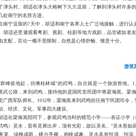
了津头村。胡适在津头大榕树下久久逗留，了解到津头村许多
几处南宁的名胜古迹。
在南宁逗留的
7天中，胡适和南宁各界人士广泛地接触，进行认
。胡适还受邀观看粤剧、邕剧、桂剧等地方戏剧，品尝诸如老
由支配，言论一概不受限制，自然是心情舒畅、惬意十分。
游览
“群峰拔地起，仿佛桂林城”的武鸣，自古就是一个旅游胜地。1
邕武公路，来到武鸣，接待他的是国民党民团中将梁瀚嵩。梁
党广西军队师长。1932年，梁瀚嵩来到武鸣担任南宁民团司令，
治、经济、文化、军事四大建设。
胡适在梁瀚嵩陪同下，参观武鸣当时的模范小学
——表证小学（
武鸣）灵水，昔有灵犀出岸，顶有光彩，故以灵名。”灵水形如
葱茏、绿柳成荫，楼台亭榭，相映成趣。灵水具有恒清、恒温