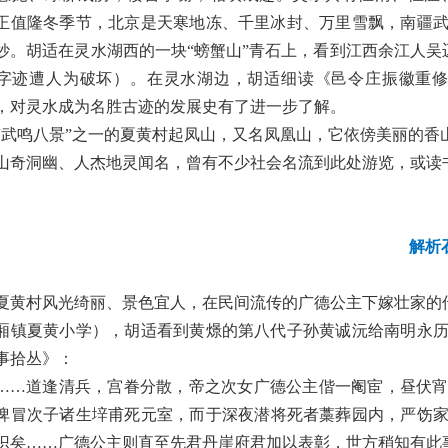
正值隆冬季节，北京是天寒地冻、千里冰封、万里雪飘，南疆
妙。胡适在灵水湖西的一块“螃蟹山”青石上，看到江西余江人吴
字迹遭人为破坏）。在灵水湖边，胡适细读《邑令庄振徽重
，对灵水成为名胜古迹的发展史有了进一步了解。
“武鸣八景”之一的夏黄村起凤山，又名凤凰山，它依傍美丽的
山奇洞幽、人杰地灵闻名，曾有不少社会名流到此处游览，或读
解析
夏黄村风光绮丽、景色宜人，在民间流传的广德公主下嫁壮家的
厢镇夏黄小学），胡适看到黄燝的第八代子孙黄诚沅给南明永
事拾丛》：
……道逢清兵，宫眷分散，帝之次女广德公主偕一阉宦，昼伏
俾冒次子诸生垶甫死元室，而于深夜潜将死者藁葬园内，严饬
识矣……广德公主则直至先君丹崖府君加以表彰，世方稍知有此