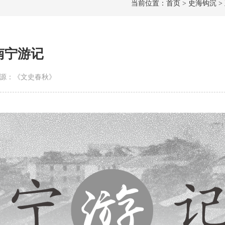
当前位置：首页 > 史海钩沉 >
南宁游记
 | 来源：《文史春秋》