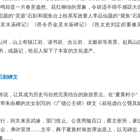
武鸣却是一片春意盎然、花红柳绿的景象，令胡适不得不感叹大
迈题的“灵源”石刻和观鱼台上桂系军政要人李品仙题的“观鱼”石
修灵水庙碑记》《邑令乔金灵水庙碑记》《邑太史刘定卣重修
香山河，山上有镇江岩、读书岩、合云岩、太极岩等美景。起凤山
书，或题记，给后人留下了丰富的文化遗产。
石刻碑文
传说，让其成为历史与自然完美结合的旅游景点。在
“夏黄村小”
历帝朱由榔的次女刻写的《广德公主碑》碑文《叔祖虚白公暨其
宵行，间关来至武缘，望门投止。公竟罔恤百口，匿主密所，著
家众，弗许宣泄……主卒，葬于夏黄村南首潭油原上，以无碑志
事……