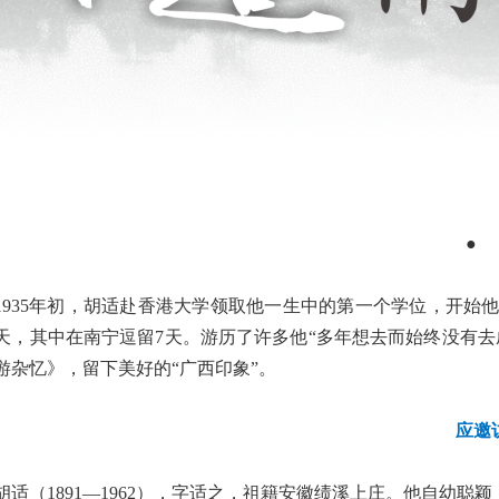
●
1935年初，胡适赴香港大学领取他一生中的第一个学位，开始
4天，其中在南宁逗留7天。游历了许多他“多年想去而始终没有
游杂忆》，留下美好的“广西印象”。
应邀
胡适（
1891—1962），字适之，祖籍安徽绩溪上庄。他自幼聪颖