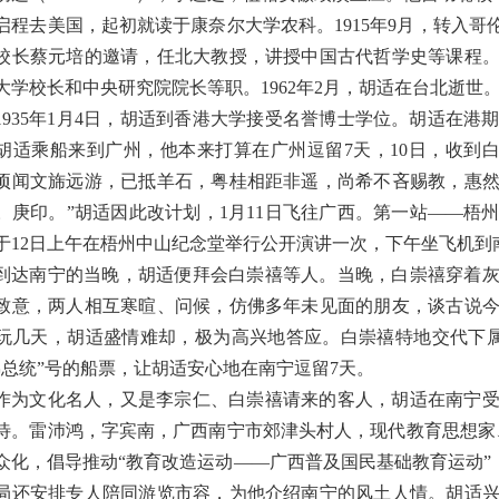
启程去美国，起初就读于康奈尔大学农科。1915年9月，转入哥
校长蔡元培的邀请，任北大教授，讲授中国古代哲学史等课程
大学校长和中央研究院院长等职。1962年2月，胡适在台北逝世
1935年1月4日，胡适到香港大学接受名誉博士学位。胡适在
胡适乘船来到广州，他本来打算在广州逗留7天，10日，收到
顷闻文旆远游，已抵羊石，粤桂相距非遥，尚希不吝赐教，惠
。庚印。”胡适因此改计划，1月11日飞往广西。第一站——
于12日上午在梧州中山纪念堂举行公开演讲一次，下午坐飞机到
到达南宁的当晚，胡适便拜会白崇禧等人。当晚，白崇禧穿着
致意，两人相互寒暄、问候，仿佛多年未见面的朋友，谈古说
玩几天，胡适盛情难却，极为高兴地答应。白崇禧特地交代下
佛总统”号的船票，让胡适安心地在南宁逗留7天。
作为文化名人，又是李宗仁、白崇禧请来的客人，胡适在南宁
待。雷沛鸿，字宾南，广西南宁市郊津头村人，现代教育思想家
众化，倡导推动“教育改造运动——广西普及国民基础教育运动”
局还安排专人陪同游览市容，为他介绍南宁的风土人情。胡适