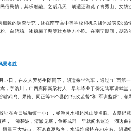
的民俗民情，其乐融融。之后几天，胡适还游览了青秀山、文钱
真细致的调查研究，还在南宁高中等学校和机关团体发表6次热
友粉、白斩鸡、冰糖梅子鸭等壮乡地方小吃。在南宁期间，胡适
风景名胜
月17日，在友人罗努生陪同下，胡适乘坐汽车，通过“广西第一
瀚嵩，字浩川，广西宾阳新梁村人，早年毕业于保定陆军讲武堂
管辖武鸣、果德、同正等16个县的“行政监督”和“军训监督”，领
校址在今日城厢镇一小），畅游灵水和起凤山等名胜。古籍记载
葫芦，一潭碧波，清澈见底，鱼虾成群，早就闻名遐迩，湖边曲
、恒量三大特点，不论春夏秋冬，水温均保持在20左右。胡适