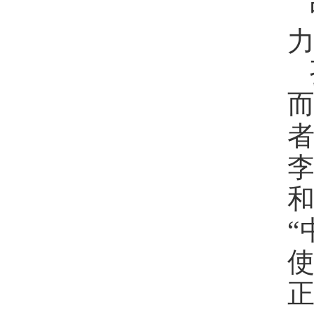
和
“
正