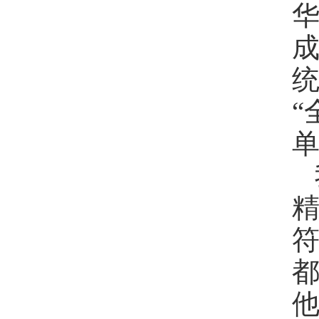
“
单
都