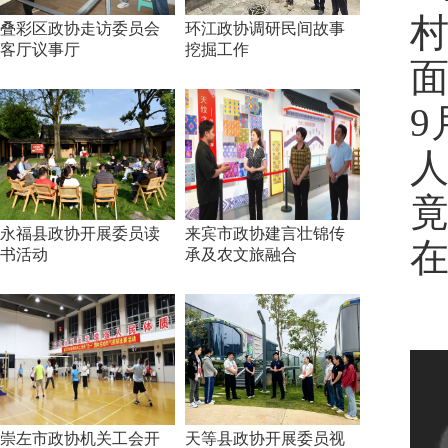
叠彩区政协走访委员会
环江政协调研民间故事
客厅议事厅
挖掘工作
永福县政协开展委员读
来宾市政协建言壮锦传
书活动
承及农文旅融合
崇左市政协机关工会开
天等县政协开展委员视