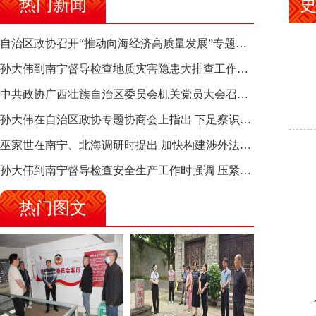
热门新闻
自治区政协召开“推动向海经济高质量发展”专题调研座谈会 钱学明出席并讲话
孙大伟到南宁督导检查地质灾害隐患大排查工作时强调 筑牢地质灾害安全防线 全力保障人民群众生命财产安全
中共政协广西壮族自治区委员会机关党员大会召开 选举产生新一届机关党委、机关纪委
孙大伟在自治区政协专题协商会上指出 下足察识谋督之功 恪尽服务大局之责 助推有色金属、关键金属产业高质量发展
巫家世在南宁、北海调研时提出 加快构建涉外法律供给集群 护航向海经济高质量发展
孙大伟到南宁督导检查安全生产工作时强调 压紧压实责任 狠抓隐患整治 坚决筑牢安全生产防线
热门图文