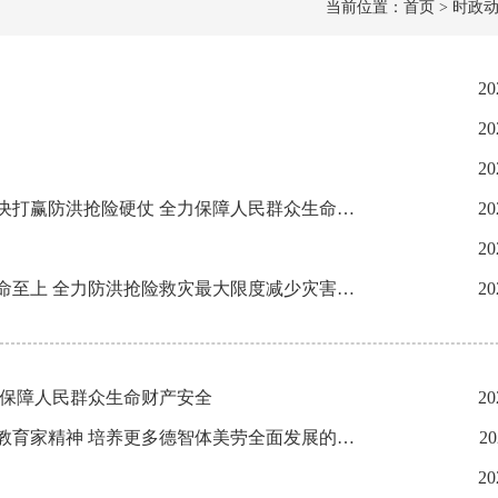
当前位置：首页 > 时政动
20
20
20
刘宁在贵港市港南区检查指导防洪抢险工作时强调 发扬抗洪精神坚决打赢防洪抢险硬仗 全力保障人民群众生命财产安全
20
20
刘宁在崇左宁明检查指导防洪抢险救灾工作时强调 坚持人民至上生命至上 全力防洪抢险救灾最大限度减少灾害损失
20
实保障人民群众生命财产安全
20
刘宁看望慰问教师代表时勉励大家 落实立德树人根本任务大力弘扬教育家精神 培养更多德智体美劳全面发展的社会主义建设者和接班人
20
20