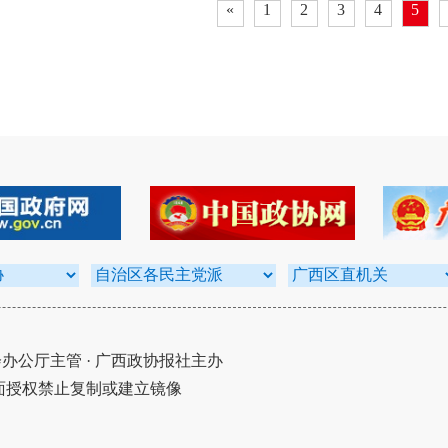
«
1
2
3
4
5
公厅主管 · 广西政协报社主办
面授权禁止复制或建立镜像