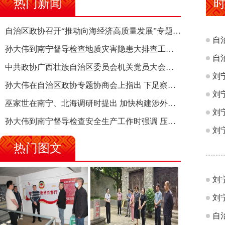
热门新闻
自治区政协召开“推动向海经济高质量发展”专题调研座谈会 钱学明出席并讲话
自
孙大伟到南宁督导检查地质灾害隐患大排查工作时强调 筑牢地质灾害安全防线 全力保障人民群众生命财产安全
自
中共政协广西壮族自治区委员会机关党员大会召开 选举产生新一届机关党委、机关纪委
刘
孙大伟在自治区政协专题协商会上指出 下足察识谋督之功 恪尽服务大局之责 助推有色金属、关键金属产业高质量发展
巫家世在南宁、北海调研时提出 加快构建涉外法律供给集群 护航向海经济高质量发展
刘
孙大伟到南宁督导检查安全生产工作时强调 压紧压实责任 狠抓隐患整治 坚决筑牢安全生产防线
热门图文
刘
自