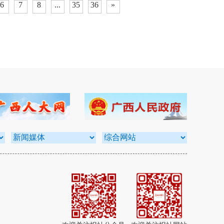
6
7
8
...
35
36
»