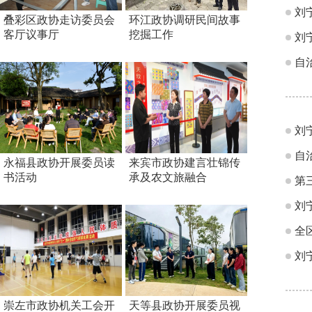
刘
叠彩区政协走访委员会
环江政协调研民间故事
客厅议事厅
挖掘工作
刘
自
刘
自
永福县政协开展委员读
来宾市政协建言壮锦传
书活动
承及农文旅融合
第
刘
全
刘
崇左市政协机关工会开
天等县政协开展委员视