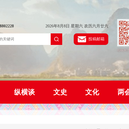
802228
2026年8月8日 星期六 农历六月廿六
投稿邮箱
纵横谈
文史
文化
两