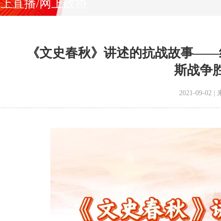
上直播/网上政协
《文史春秋》讲述的抗战故事——
斯战争胜
2021-09-0