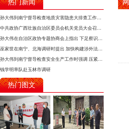
热门新闻
网
孙大伟到南宁督导检查地质灾害隐患大排查工作时强调 筑牢地质灾害安全防线 全力保障人民群众生命财产安全
中共政协广西壮族自治区委员会机关党员大会召开 选举产生新一届机关党委、机关纪委
孙大伟在自治区政协专题协商会上指出 下足察识谋督之功 恪尽服务大局之责 助推有色金属、关键金属产业高质量发展
巫家世在南宁、北海调研时提出 加快构建涉外法律供给集群 护航向海经济高质量发展
孙大伟到南宁督导检查安全生产工作时强调 压紧压实责任 狠抓隐患整治 坚决筑牢安全生产防线
钱学明率队赴玉林市调研
热门图文