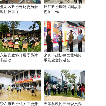
叠彩区政协走访委员会
环江政协调研民间故事
客厅议事厅
挖掘工作
永福县政协开展委员读
来宾市政协建言壮锦传
书活动
承及农文旅融合
崇左市政协机关工会开
天等县政协开展委员视