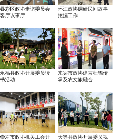
叠彩区政协走访委员会
环江政协调研民间故事
客厅议事厅
挖掘工作
永福县政协开展委员读
来宾市政协建言壮锦传
书活动
承及农文旅融合
崇左市政协机关工会开
天等县政协开展委员视