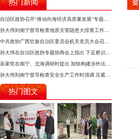
热门新闻
自治区政协召开“推动向海经济高质量发展”专题调研座谈会 钱学明出席并讲话
孙大伟到南宁督导检查地质灾害隐患大排查工作时强调 筑牢地质灾害安全防线 全力保障人民群众生命财产安全
中共政协广西壮族自治区委员会机关党员大会召开 选举产生新一届机关党委、机关纪委
孙大伟在自治区政协专题协商会上指出 下足察识谋督之功 恪尽服务大局之责 助推有色金属、关键金属产业高质量发展
巫家世在南宁、北海调研时提出 加快构建涉外法律供给集群 护航向海经济高质量发展
孙大伟到南宁督导检查安全生产工作时强调 压紧压实责任 狠抓隐患整治 坚决筑牢安全生产防线
热门图文