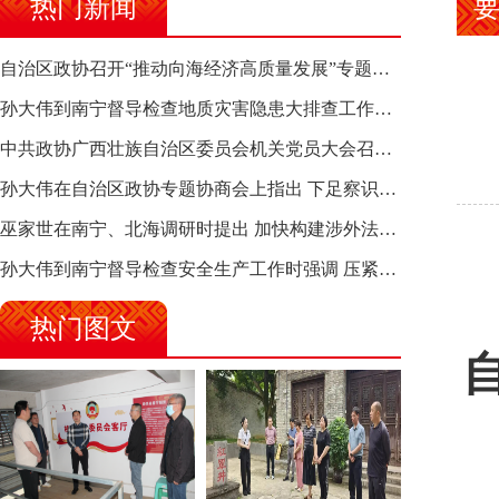
热门新闻
自治区政协召开“推动向海经济高质量发展”专题调研座谈会 钱学明出席并讲话
孙大伟到南宁督导检查地质灾害隐患大排查工作时强调 筑牢地质灾害安全防线 全力保障人民群众生命财产安全
中共政协广西壮族自治区委员会机关党员大会召开 选举产生新一届机关党委、机关纪委
孙大伟在自治区政协专题协商会上指出 下足察识谋督之功 恪尽服务大局之责 助推有色金属、关键金属产业高质量发展
巫家世在南宁、北海调研时提出 加快构建涉外法律供给集群 护航向海经济高质量发展
孙大伟到南宁督导检查安全生产工作时强调 压紧压实责任 狠抓隐患整治 坚决筑牢安全生产防线
热门图文