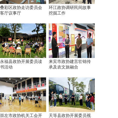
叠彩区政协走访委员会
环江政协调研民间故事
客厅议事厅
挖掘工作
永福县政协开展委员读
来宾市政协建言壮锦传
书活动
承及农文旅融合
崇左市政协机关工会开
天等县政协开展委员视