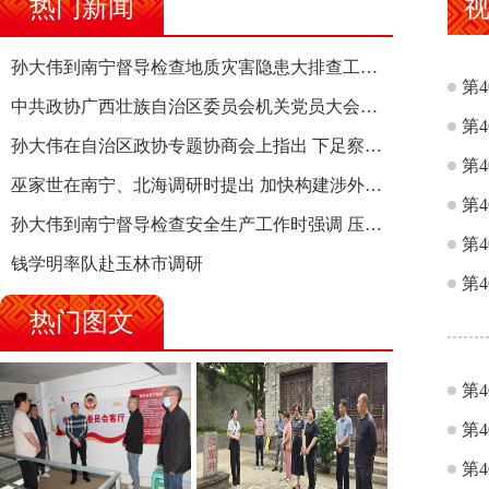
热门新闻
孙大伟到南宁督导检查地质灾害隐患大排查工作时强调 筑牢地质灾害安全防线 全力保障人民群众生命财产安全
第
中共政协广西壮族自治区委员会机关党员大会召开 选举产生新一届机关党委、机关纪委
第
孙大伟在自治区政协专题协商会上指出 下足察识谋督之功 恪尽服务大局之责 助推有色金属、关键金属产业高质量发展
第
巫家世在南宁、北海调研时提出 加快构建涉外法律供给集群 护航向海经济高质量发展
第
孙大伟到南宁督导检查安全生产工作时强调 压紧压实责任 狠抓隐患整治 坚决筑牢安全生产防线
第
钱学明率队赴玉林市调研
第
热门图文
第
第
第