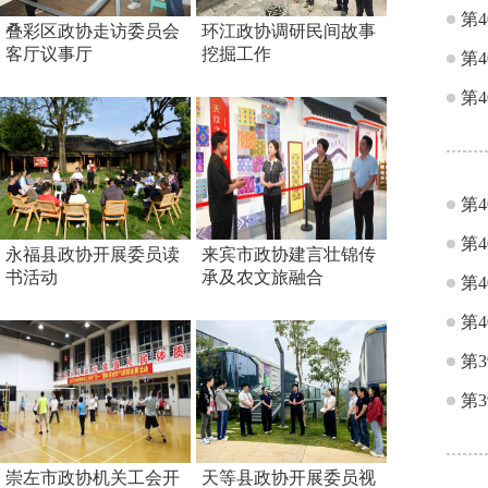
第
叠彩区政协走访委员会
环江政协调研民间故事
客厅议事厅
挖掘工作
第
第
第
第
永福县政协开展委员读
来宾市政协建言壮锦传
书活动
承及农文旅融合
第
第
第
第
崇左市政协机关工会开
天等县政协开展委员视