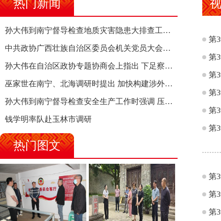
热门新闻
孙大伟到南宁督导检查地质灾害隐患大排查工作时强调 筑牢地质灾害安全防线 全力保障人民群众生命财产安全
第
中共政协广西壮族自治区委员会机关党员大会召开 选举产生新一届机关党委、机关纪委
第
孙大伟在自治区政协专题协商会上指出 下足察识谋督之功 恪尽服务大局之责 助推有色金属、关键金属产业高质量发展
第
巫家世在南宁、北海调研时提出 加快构建涉外法律供给集群 护航向海经济高质量发展
第
孙大伟到南宁督导检查安全生产工作时强调 压紧压实责任 狠抓隐患整治 坚决筑牢安全生产防线
第
钱学明率队赴玉林市调研
第
热门图文
第
第
第