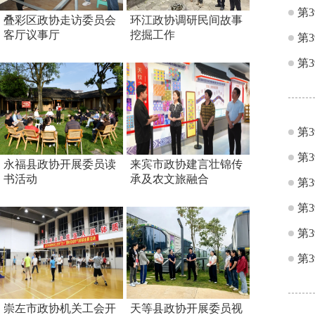
第
叠彩区政协走访委员会
环江政协调研民间故事
客厅议事厅
挖掘工作
第
第
第
第
永福县政协开展委员读
来宾市政协建言壮锦传
书活动
承及农文旅融合
第
第
第
第
崇左市政协机关工会开
天等县政协开展委员视