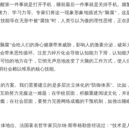
第一件事就是打开手机，睡前最后一件事就是关掉手机。频
考力、学习力等。专家们将这一现象形象地描述为“脑腐”，这
技能等在无形中被“腐蚀”时，人类引以为傲的理性思维，正在
脑腐”会给人们的身心健康带来威胁，影响人的激素分泌，破坏
还会带来恶性循环。注意力碎片化会导致认知能力下滑，认知能
最可怕的地方在于，它悄无声息地改变了大脑的工作方式，使人
明社会赖以维系的核心技能。
方案。我们需要建立的是多层次立体化的“防御体系”。比如
帮互助努力克服这一难题；在学校层面，积极重建阅读文化，并
成瘾；在社会层面，要努力完善网络成瘾的干预机制，如推出睡
地位。法国著名哲学家贝尔纳·斯蒂格勒曾经说过：“技术是