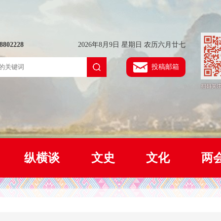
802228
2026年8月9日 星期日 农历六月廿七
投稿邮箱
纵横谈
文史
文化
两