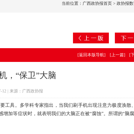
当前位置：
广西政协报首页
> 政协报
[返回本版导航]
[上一篇]
[
机，“保卫”大脑
07-12 | 来源：广西政协报
工具。多学科专家指出，当我们刷手机出现注意力极度涣散
增加等症状时，就表明我们的大脑正在被“腐蚀”。所谓的“脑腐