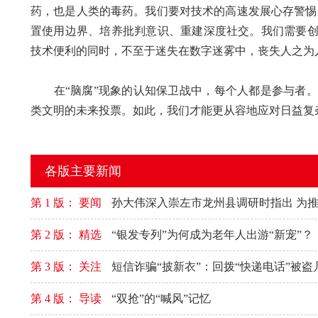
药，也是人类的毒药。我们要对技术的高速发展心存警惕
置使用边界、培养批判意识、重建深度社交。我们需要
技术便利的同时，不至于迷失在数字迷雾中，丧失人之为
在“脑腐”现象的认知保卫战中，每个人都是参与者。
类文明的未来投票。如此，我们才能更从容地应对日益复杂
各版主要新闻
第 1 版： 要闻
孙大伟深入崇左市龙州县调研时指出 为
第 2 版： 精选
“银发专列”为何成为老年人出游“新宠”？
第 3 版： 关注
短信诈骗“披新衣”：回拨“快递电话”被盗
第 4 版： 导读
“双抢”的“喊风”记忆