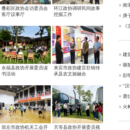
南
叠彩区政协走访委员会
环江政协调研民间故事
客厅议事厅
挖掘工作
庚
《
建
驱
永福县政协开展委员读
来宾市政协建言壮锦传
书活动
承及农文旅融合
彭
“
鹿
火
崇左市政协机关工会开
天等县政协开展委员视