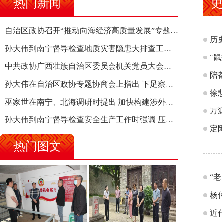
热门新闻
自治区政协召开“推动向海经济高质量发展”专题调研座谈会 钱学明出席并讲话
历
孙大伟到南宁督导检查地质灾害隐患大排查工作时强调 筑牢地质灾害安全防线 全力保障人民群众生命财产安全
“
中共政协广西壮族自治区委员会机关党员大会召开 选举产生新一届机关党委、机关纪委
陪
孙大伟在自治区政协专题协商会上指出 下足察识谋督之功 恪尽服务大局之责 助推有色金属、关键金属产业高质量发展
徐
巫家世在南宁、北海调研时提出 加快构建涉外法律供给集群 护航向海经济高质量发展
万
孙大伟到南宁督导检查安全生产工作时强调 压紧压实责任 狠抓隐患整治 坚决筑牢安全生产防线
定
热门图文
“
杨
近